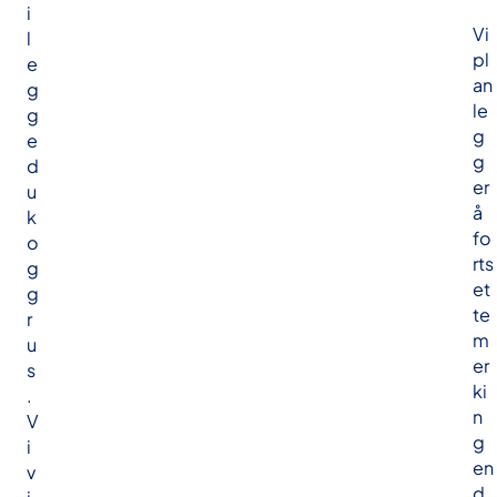
i
Vi
l
pl
e
an
g
le
g
g
e
g
d
er
u
å
k
fo
o
rts
g
et
g
te
r
m
u
er
s
ki
.
n
V
g
i
en
v
d