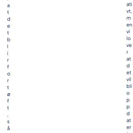
ati
a
vt,
t
m
d
en
e
vi
t
lo
b
ve
l
r
i
at
r
d
f
et
o
vil
r
bli
t
o
ø
p
f
p
t
d
,
at
s
er
å