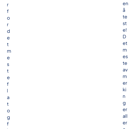
en
r
å
f
te
o
st
r
e!
d
D
e
et
t
m
m
es
e
te
s
av
t
m
e
er
f
ki
l
n
a
g
t
er
o
all
g
er
f