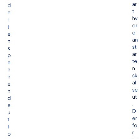
ar
d
t
e
hv
r
or
t
d
e
an
n
st
s
ar
p
te
e
n
n
sk
n
al
e
se
n
ut
d
.
e
D
u
er
t
fo
f
r
o