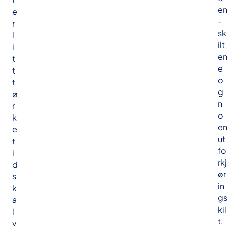
en
e
-
r
sk
l
ilt
i
en
t
e
t
o
t
g
ø
n
r
o
k
en
e
ut
t
fo
i
rkj
d
ør
s
in
k
gs
a
kil
l
t.
v