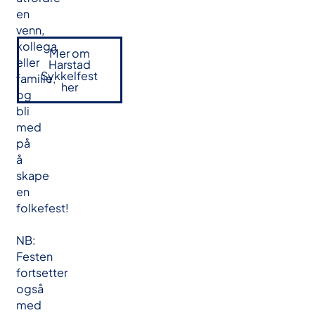
en
venn,
kollega
Mer om
eller
Harstad
Sykkelfest
familie,
her
og
bli
med
på
å
skape
en
folkefest!
NB:
Festen
fortsetter
også
med