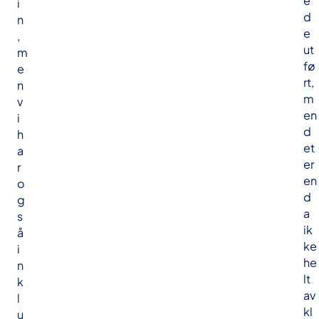
e
i
d
n
e
,
ut
m
fø
e
rt,
n
m
v
en
i
d
h
et
a
er
r
en
o
d
g
a
s
ik
å
ke
i
he
n
lt
k
av
l
kl
u