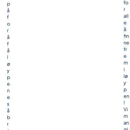
fo
p
r
å
all
f
e
o
å
r
fin
å
ne
f
fr
å
e
l
m
ø
i
y
lø
p
y
e
p
n
en
e
!
s
Vi
å
m
b
an
r
gl