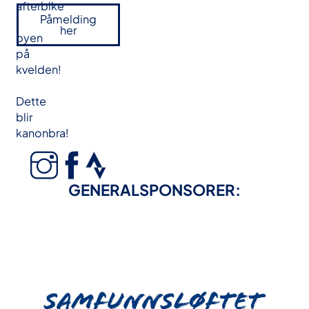
afterbike
Påmelding
i
her
byen
på
kvelden!
Dette
blir
kanonbra!
GENERALSPONSORER: