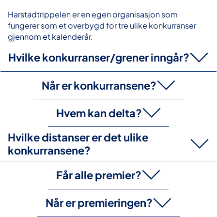
Harstadtrippelen er en egen organisasjon som
fungerer som et overbygd for tre ulike konkurranser
gjennom et kalenderår.
Hvilke konkurranser/grener inngår?
Når er konkurransene?
Langrenn, Sykkel og Løping.
Hvem kan delta?
Turrenn på ski (langrenn) arrangeres i mars.
Det blir så sykkelløp i juli før Fjelløpet Harstad Summit
Hvilke distanser er det ulike
runder av i september.
Alle kan delta.
konkurransene?
Får alle premier?
Utgangspunktet er at alle konkurransene har like
distanser, 12, 21 og 42 km. I tillegg arrangeres det også
Når er premieringen?
barneløp med barn opptil 12 år på hver konkurranse.
Harstadtrippelen er en nystartet konkurranse hvor det