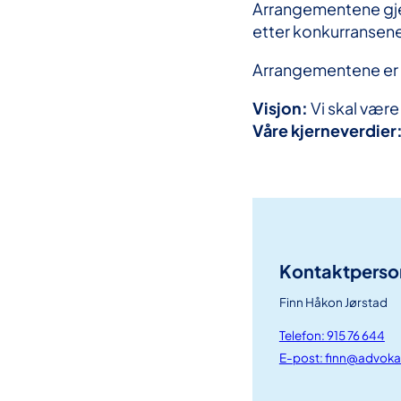
Arrangementene gjen
etter konkurransen
Arrangementene er i 
Visjon:
Vi skal være 
Våre kjerneverdier
Kontaktperso
Finn Håkon Jørstad
Telefon: 915 76 644
E-post: finn@advoka