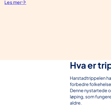
Les mer
Hva er tr
Harstadtrippelen ha
forbedre folkehelse
Denne nystartede or
løping, som fungerer
aldre.