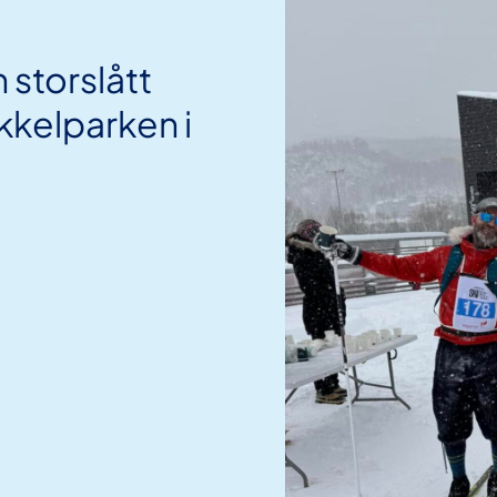
n storslått
ykkelparken i