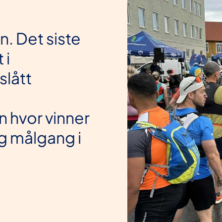
. Det siste
 i
slått
 hvor vinner
og målgang i