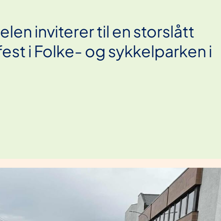
en inviterer til en storslått
fest i Folke- og sykkelparken i