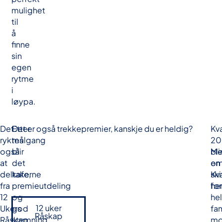
mulighet
til
å
finne
sin
egen
rytme
i
løypa.
Det
Etter
Det er også trekkepremier, kanskje du er heldig?
Kv
ryktes
målgang
20
også
blir
bli
Me
at
det
en
o
deltakerne
kafe,
ski
Kv
fra
premieutdeling
for
her
12
og
he
12 uker
Ukers
god
fam
Råskap
Råskap
stemning
mo